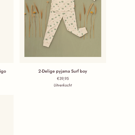
2-Delige pyjama Surf boy
igo
2-Delige pyjama Surf boy
€39,95
Uitverkocht