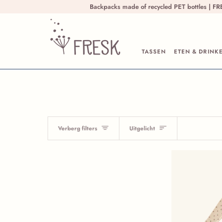
Ga naar inhoud
Backpacks made of recycled PET bottles | 
TASSEN
ETEN & DRINK
Soort
Verberg filters
Uitgelicht