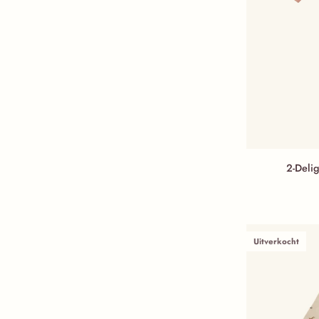
2-Delige pyjama
2-Deli
Uitverkocht