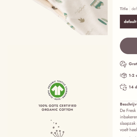
Title
def
default
Grat
1-2 
14 d
Beschrijv
De Fresk
inbakere
slaapzak
voelt hee