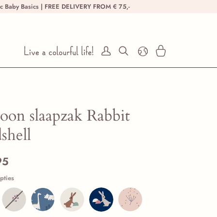
ic Baby Basics | FREE DELIVERY FROM € 75,-
Mijn rekening
Zoeken
Winkelwagen
oon slaapzak Rabbit
shell
95
pties