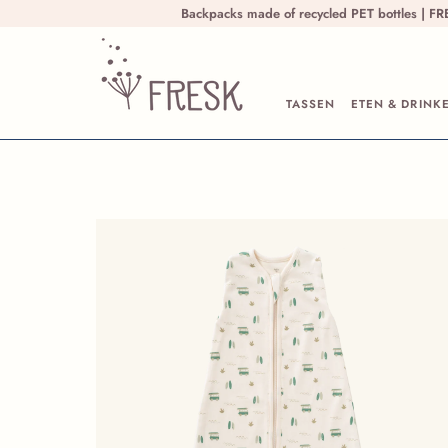
Ga naar inhoud
Backpacks made of recycled PET bottles | 
TASSEN
ETEN & DRINK