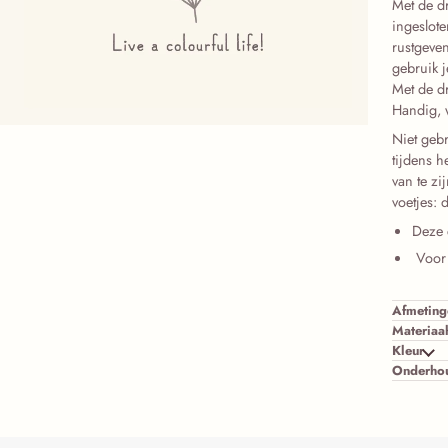
Met de d
ingeslote
rustgeven
gebruik j
Met de d
Handig, 
Niet geb
tijdens h
van te zi
voetjes:
Deze 
Voor 
Afmeting
Materiaa
Kleur
Onderho