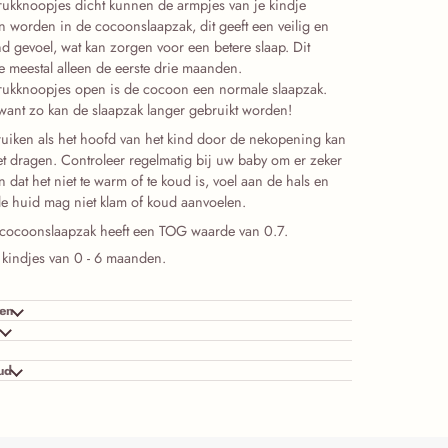
rukknoopjes dicht kunnen de armpjes van je kindje
n worden in de cocoonslaapzak, dit geeft een veilig en
d gevoel, wat kan zorgen voor een betere slaap. Dit
e meestal alleen de eerste drie maanden.
rukknoopjes open is de cocoon een normale slaapzak.
want zo kan de slaapzak langer gebruikt worden!
ruiken als het hoofd van het kind door de nekopening kan
et dragen. Controleer regelmatig bij uw baby om er zeker
jn dat het niet te warm of te koud is, voel aan de hals en
 de huid mag niet klam of koud aanvoelen.
cocoonslaapzak heeft een TOG waarde van 0.7.
kindjes van 0 - 6 maanden.
en
l
ud