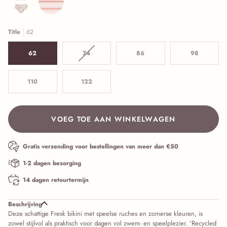
Title
62
62
74
Variant is uitverkocht of niet beschikbaar
86
98
110
122
VOEG TOE AAN WINKELWAGEN
Gratis verzending voor bestellingen van meer dan €50
1-2 dagen bezorging
14 dagen retourtermijn
Beschrijving
Deze schattige Fresk bikini met speelse ruches en zomerse kleuren, is
zowel stijlvol als praktisch voor dagen vol zwem- en speelplezier. 'Recycled