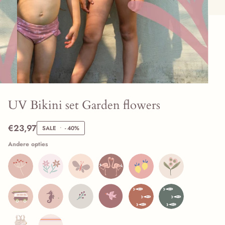
UV Bikini set Garden flowers
€23,97
SALE
•
-
40%
Andere opties